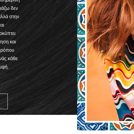
ιάζω δεν
αλλά στην
αι
οκύπτει
ηση και
 τρόπου
νάς κάθε
μψή,