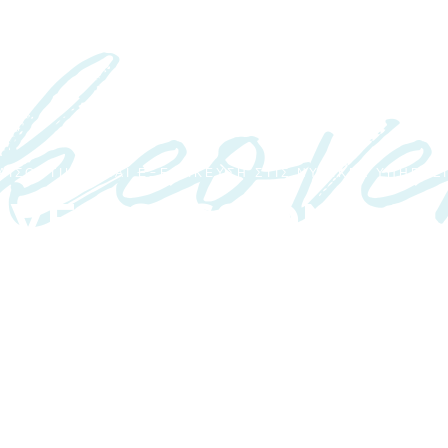
keove
ΙΣΘΗΤΙΚΗΣ ΚΑΙ ΕΞΕΙΔΙΚΕΥΣΗ ΣΤΙΣ ΝΥΦΙΚΕΣ ΥΠΗΡΕΣ
VER SESSIONS &
DAL EXPERTISE
έκα χρόνια, συνεργάζομαι με κορυφαία πεντάστερ
εξ ολοκλήρου το κομμάτι της νυφικής προετοιμασί
φωσης. Από τον σχεδιασμό του bridal look έως 