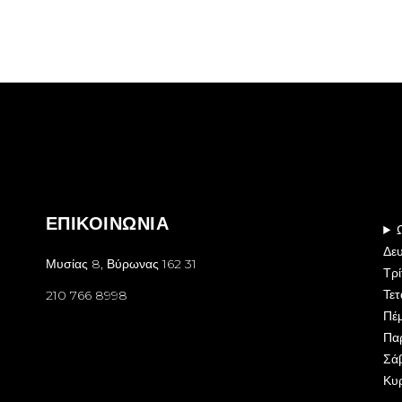
ΕΠΙΚΟΙΝΩΝΙΑ
Δευ
Μυσίας 8, Βύρωνας 162 31
Τρ
Τετ
210 766 8998
Πέ
Πα
Σά
Κυρ