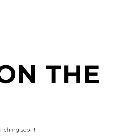
 ON THE
aunching soon!